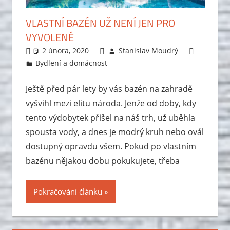
VLASTNÍ BAZÉN UŽ NENÍ JEN PRO
VYVOLENÉ
2 února, 2020
Stanislav Moudrý
Bydlení a domácnost
Leave a comment
Ještě před pár lety by vás bazén na zahradě
vyšvihl mezi elitu národa. Jenže od doby, kdy
tento výdobytek přišel na náš trh, už uběhla
spousta vody, a dnes je modrý kruh nebo ovál
dostupný opravdu všem. Pokud po vlastním
bazénu nějakou dobu pokukujete, třeba
Pokračování článku