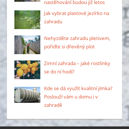
nastěhování budou již letos
Jak vybrat plastové jezírko na
zahradu
Nehyzděte zahradu pletivem,
pořiďte si dřevěný plot
Zimní zahrada – jaké rostlinky
se do ní hodí?
Kde se dá využít kvalitní jímka?
Poslouží vám u domu i v
zahradě