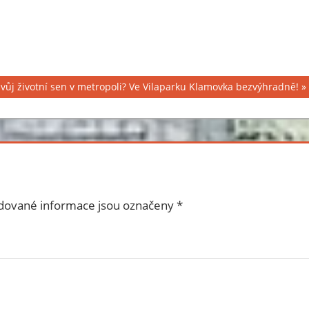
svůj životní sen v metropoli? Ve Vilaparku Klamovka bezvýhradně!
dované informace jsou označeny
*