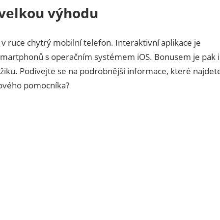
 velkou výhodu
 ruce chytrý mobilní telefon. Interaktivní aplikace je
i smartphonů s operačním systémem iOS. Bonusem je pak i
iku. Podívejte se na podrobnější informace, které najdet
akového pomocníka?