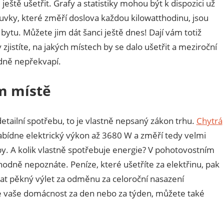
eště ušetřit. Grafy a statistiky mohou být k dispozici už
suvky, které změří doslova každou kilowatthodinu, jsou
u. Můžete jim dát šanci ještě dnes! Dají vám totiž
jistíte, na jakých místech by se dalo ušetřit a meziroční
odně nepřekvapí.
m místě
tailní spotřebu, to je vlastně nepsaný zákon trhu.
Chytrá
bídne elektrický výkon až 3680 W a změří tedy velmi
y. A kolik vlastně spotřebuje energie? V pohotovostním
odně nepoznáte. Peníze, které ušetříte za elektřinu, pak
vat pěkný výlet za odměnu za celoroční nasazení
je vaše domácnost za den nebo za týden, můžete také