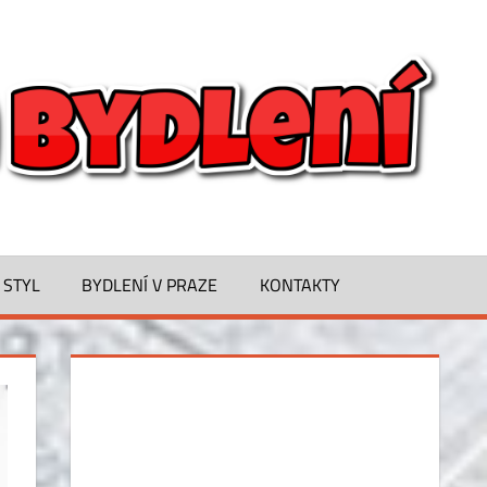
B
O
M
B
 STYL
BYDLENÍ V PRAZE
KONTAKTY