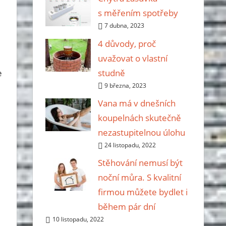
s měřením spotřeby
7 dubna, 2023
4 důvody, proč
uvažovat o vlastní
studně
e
9 března, 2023
Vana má v dnešních
koupelnách skutečně
nezastupitelnou úlohu
24 listopadu, 2022
Stěhování nemusí být
noční můra. S kvalitní
firmou můžete bydlet i
během pár dní
10 listopadu, 2022