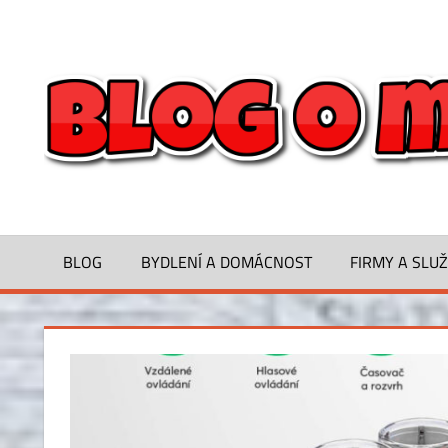
Skip
to
Inspirace
content
na
bydlení,
tipy
a
rady
pro
spokojený
domov
BLOG
BYDLENÍ A DOMÁCNOST
FIRMY A SLU