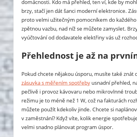
domácnosti. Kdo má přehled, ten ví, kde by mohl j
brzy, stačí jen dát šanci moderní elektronice. Zá
proto velmi užitečným pomocníkem do každého byt
zpětnou vazbu, nad níž se můžete zamyslet. Brzy z
vyúčtování od dodavatele elektřiny vás už rozh
Přehlednost je až na první
Pokud chcete nějakou úsporu, musíte také znát de
zásuvka s měřením spotřeby
usnadní přehled, na
pečlivě i provoz kávovaru nebo mikrovlnné troub
režimu je to méně než 1 W, což na fakturách rozh
můžete použít kdekoliv jinde. Chcete si napláno
v zaměstnání? Když víte, kolik energie spotřebu
velmi snadno plánovat program úspor.