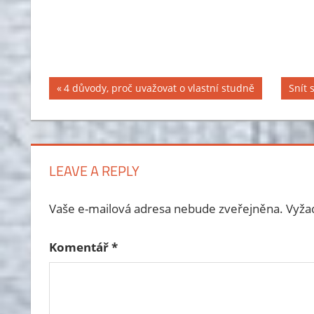
Previous
4 důvody, proč uvažovat o vlastní studně
Next
Snít 
Navigace
Post:
Post:
pro
příspěvek
LEAVE A REPLY
Vaše e-mailová adresa nebude zveřejněna.
Vyža
Komentář
*