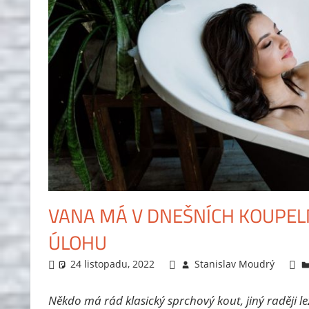
VANA MÁ V DNEŠNÍCH KOUPE
ÚLOHU
24 listopadu, 2022
Stanislav Moudrý
Někdo má rád klasický sprchový kout, jiný raději le