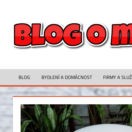
Skip
to
Inspirace
content
na
bydlení,
tipy
a
rady
pro
spokojený
domov
BLOG
BYDLENÍ A DOMÁCNOST
FIRMY A SLU