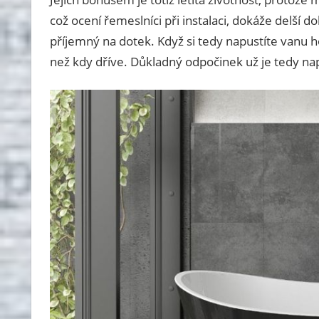
což ocení řemeslníci při instalaci, dokáže delší 
příjemný na dotek. Když si tedy napustíte vanu h
než kdy dříve. Důkladný odpočinek už je tedy nap