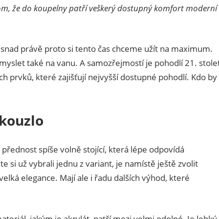
tom, že do koupelny patří veškerý dostupný komfort moderní
le snad právě proto si tento čas chceme užít na maximum.
yslet také na vanu. A samozřejmostí je pohodlí 21. stolet
h prvků, které zajišťují nejvyšší dostupné pohodlí. Kdo by
 kouzlo
řednost spíše volně stojící, která lépe odpovídá
i už vybrali jednu z variant, je namístě ještě zvolit
 velká elegance. Mají ale i řadu dalších výhod, které
ateriál, jakým je akrylát, patří mezi velmi odolné. Je lehký,