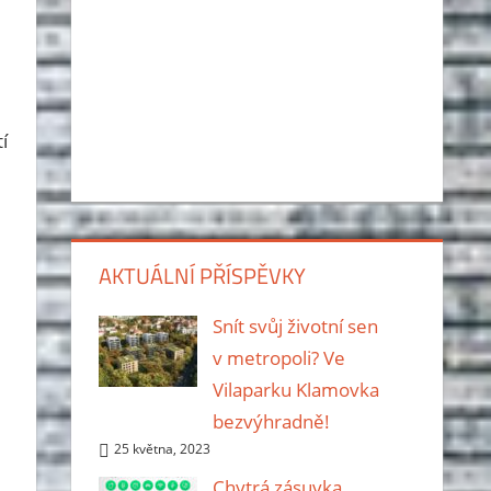
í
AKTUÁLNÍ PŘÍSPĚVKY
Snít svůj životní sen
v metropoli? Ve
Vilaparku Klamovka
bezvýhradně!
25 května, 2023
Chytrá zásuvka