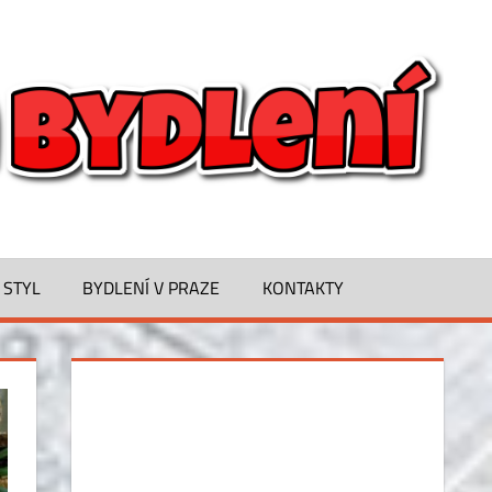
B
O
M
B
 STYL
BYDLENÍ V PRAZE
KONTAKTY