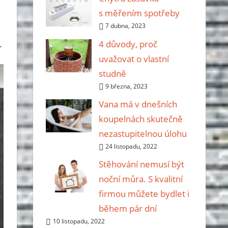
s měřením spotřeby
7 dubna, 2023
4 důvody, proč
.
uvažovat o vlastní
studně
9 března, 2023
Vana má v dnešních
koupelnách skutečně
nezastupitelnou úlohu
24 listopadu, 2022
Stěhování nemusí být
noční můra. S kvalitní
firmou můžete bydlet i
během pár dní
10 listopadu, 2022