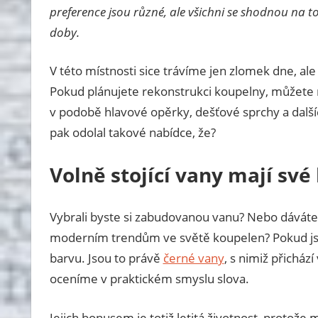
preference jsou různé, ale všichni se shodnou na 
doby.
V této místnosti sice trávíme jen zlomek dne, a
Pokud plánujete rekonstrukci koupelny, můžete m
v podobě hlavové opěrky, dešťové sprchy a dalšíc
pak odolal takové nabídce, že?
Volně stojící vany mají své
Vybrali byste si zabudovanou vanu? Nebo dáváte p
moderním trendům ve světě koupelen? Pokud jste s
barvu. Jsou to právě
černé vany
, s nimiž přichází
oceníme v praktickém smyslu slova.
Jejich bonusem je totiž letitá životnost, protože m