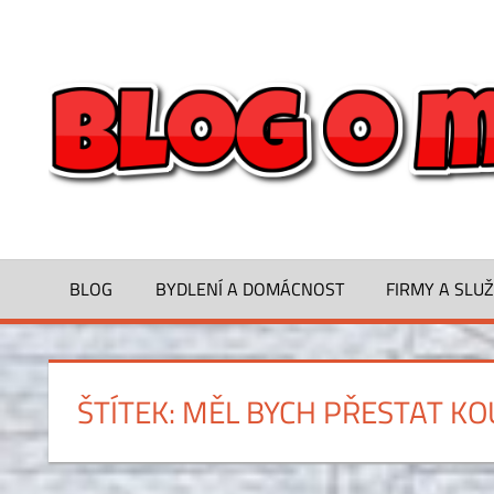
Skip
to
Inspirace
content
na
bydlení,
tipy
a
rady
pro
spokojený
domov
BLOG
BYDLENÍ A DOMÁCNOST
FIRMY A SLU
ŠTÍTEK:
MĚL BYCH PŘESTAT KO