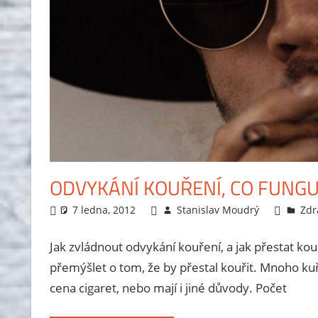
ODVYKÁNÍ KOUŘENÍ, CO FUNGU
7 ledna, 2012
Stanislav Moudrý
Zdra
Jak zvládnout odvykání kouření, a jak přestat kou
přemýšlet o tom, že by přestal kouřit. Mnoho kuř
cena cigaret, nebo mají i jiné důvody. Počet