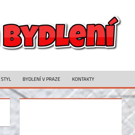
B
O
M
B
 STYL
BYDLENÍ V PRAZE
KONTAKTY