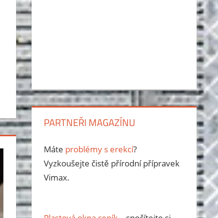
PARTNEŘI MAGAZÍNU
Máte
problémy s erekcí
?
Vyzkoušejte čistě přírodní přípravek
Vimax.
Plastová okna ceník
– spočítejte si