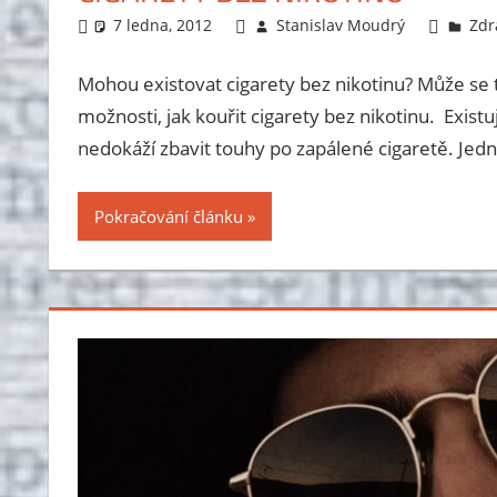
7 ledna, 2012
Stanislav Moudrý
Zdra
Mohou existovat cigarety bez nikotinu? Může se t
možnosti, jak kouřit cigarety bez nikotinu. Existuj
nedokáží zbavit touhy po zapálené cigaretě. Jedn
Pokračování článku