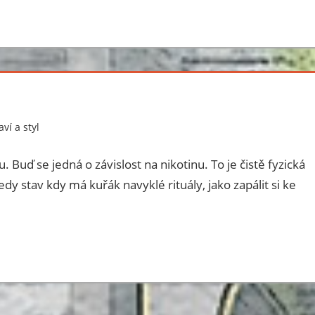
ví a styl
2 comments
 Buď se jedná o závislost na nikotinu. To je čistě fyzická
edy stav kdy má kuřák navyklé rituály, jako zapálit si ke