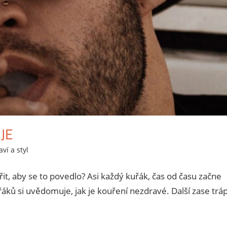
JE
ví a styl
27 comments
řit, aby se to povedlo? Asi každý kuřák, čas od času začne
áků si uvědomuje, jak je kouření nezdravé. Další zase tráp