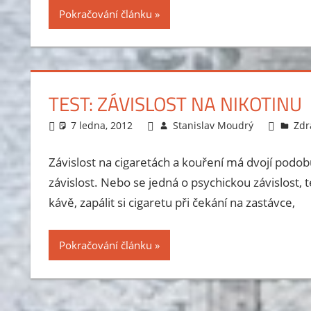
Pokračování článku
TEST: ZÁVISLOST NA NIKOTINU
7 ledna, 2012
Stanislav Moudrý
Zdra
Závislost na cigaretách a kouření má dvojí podobu.
závislost. Nebo se jedná o psychickou závislost, t
kávě, zapálit si cigaretu při čekání na zastávce,
Pokračování článku