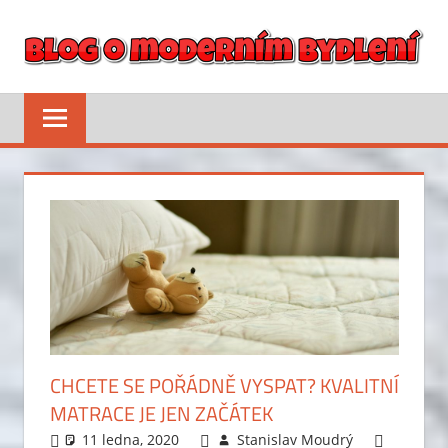
Skip
to
content
BLOG
Inspirace
na
O
bydlení,
tipy
MODERNÍM
a
rady
BYDLENÍ
pro
spokojený
domov
CHCETE SE POŘÁDNĚ VYSPAT? KVALITNÍ
MATRACE JE JEN ZAČÁTEK
11 ledna, 2020
Stanislav Moudrý