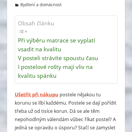
Bydlení a domácnost
Leave a comment
Obsah článku
Při výběru matrace se vyplatí
vsadit na kvalitu
V posteli strávíte spoustu času
I postelové rošty mají vliv na
kvalitu spánku
Ušetřit při nákupu
postele nějakou tu
korunu se líbí každému. Postele se dají pořídit
třeba už od tisíce korun. Dá se ale těm
nepohodlným válendám vůbec říkat postel? A
jedná se opravdu o úsporu? Stačí se zamyslet