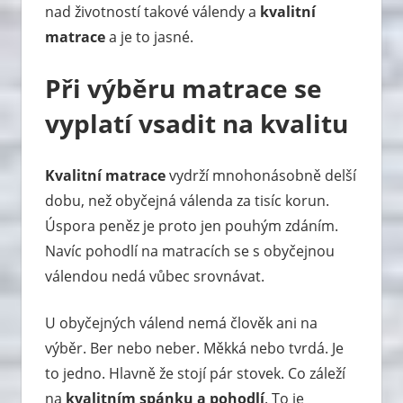
nad životností takové válendy a
kvalitní
matrace
a je to jasné.
Při výběru matrace se
vyplatí vsadit na kvalitu
Kvalitní matrace
vydrží mnohonásobně delší
dobu, než obyčejná válenda za tisíc korun.
Úspora peněz je proto jen pouhým zdáním.
Navíc pohodlí na matracích se s obyčejnou
válendou nedá vůbec srovnávat.
U obyčejných válend nemá člověk ani na
výběr. Ber nebo neber. Měkká nebo tvrdá. Je
to jedno. Hlavně že stojí pár stovek. Co záleží
na
kvalitním spánku a pohodlí
. To je